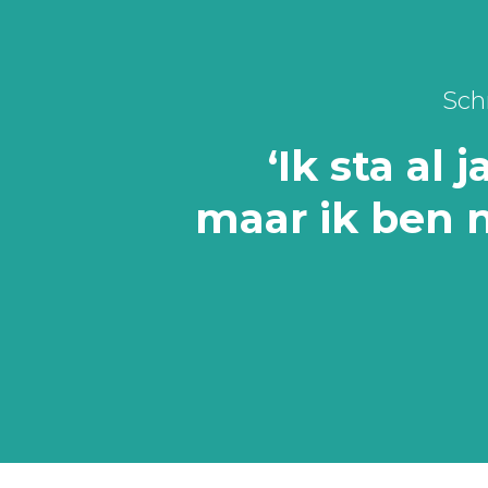
Schr
‘Ik sta al 
maar ik ben n