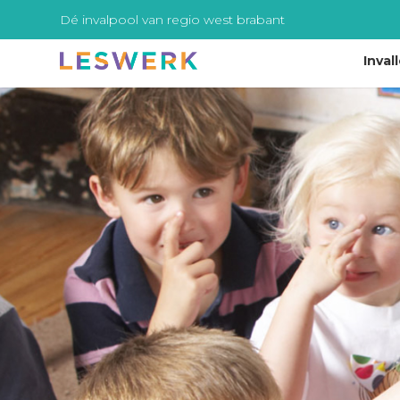
Dé invalpool van regio west brabant
Inval