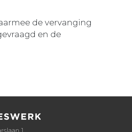
waarmee de vervanging
gevraagd en de
rslaan 1